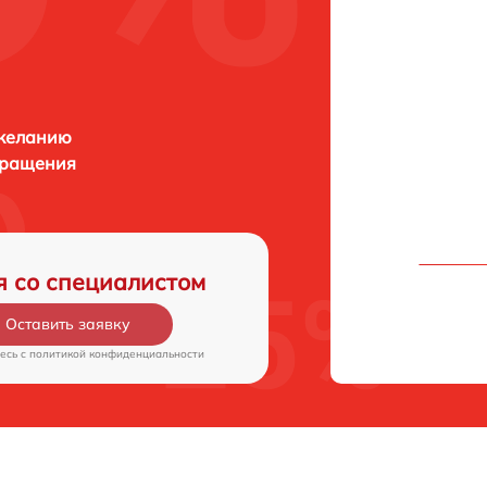
 желанию
бращения
я со специалистом
Оставить заявку
есь c
политикой конфиденциальности