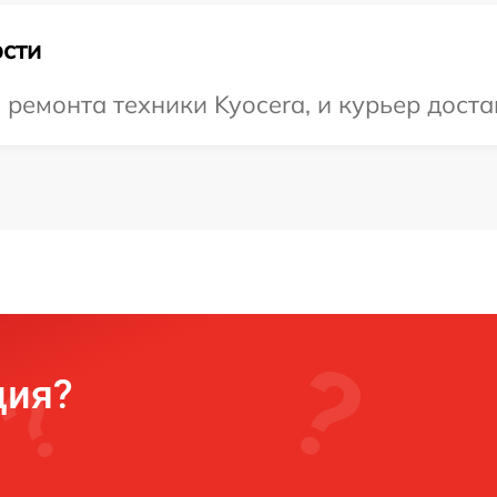
сти
емонта техники Kyocera, и курьер достав
ция?