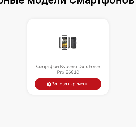
рные модели Смартфонов 
Смартфон Kyocera DuraForce
Pro E6810
Заказать ремонт