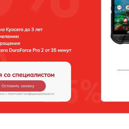
а Kyocera до 3 лет
 желанию
бращения
era DuraForce Pro 2 от 35 минут
я со специалистом
Оставить заявку
есь c
политикой конфиденциальности