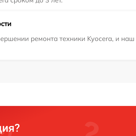
ra сроком до 3 лет.
сти
ершении ремонта техники Kyocera, и наш 
ция?