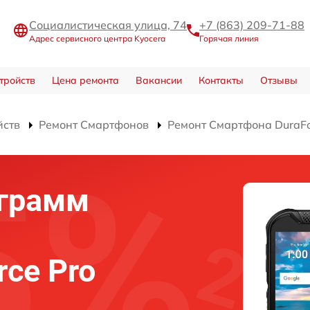
Социалистическая улица, 74
+7 (863) 209-71-88
Адрес сервисного центра Kyocera
Горячая линия
тройств
Цена ремонта
Вакансии
Контакты
Отзывы
йств
Ремонт Смартфонов
Ремонт Смартфона DuraFo
ограмм
rce Pro