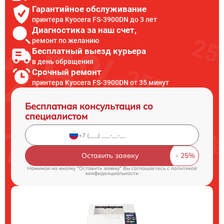
Гарантийное обслуживание
принтера Kyocera FS-3900DN до 3 лет
Диагностика за наш счет,
ремонт по желанию
Бесплатный выезд курьера
в день обращения
Срочный ремонт
принтера Kyocera FS-3900DN от 35 минут
Бесплатная консультация со
специалистом
Оставить заявку
Нажимая на кнопку "Оставить заявку" Вы соглашаетесь c
политикой
конфиденциальности