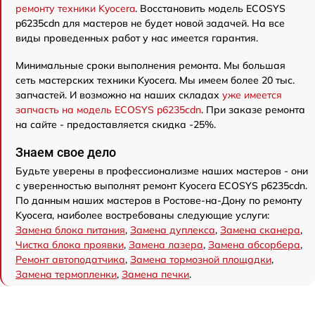
ремонту техники Kyocera
. Восстановить модель ECOSYS
p6235cdn для мастеров не будет новой задачей. На все
виды проведенных работ у нас имеется гарантия.
Минимальные сроки выполнения ремонта. Мы большая
сеть мастерских техники Kyocera. Мы имеем более 20 тыс.
запчастей. И возможно на наших складах
уже имеется
запчасть на модель ECOSYS p6235cdn
. При заказе ремонта
на сайте - предоставляется скидка -25%.
Знаем свое дело
Будьте уверены в профессионализме наших мастеров - они
с уверенностью выполнят ремонт Kyocera ECOSYS p6235cdn.
По данным наших мастеров в Ростове-на-Дону по ремонту
Kyocera, наиболее востребованы следующие услуги:
Замена блока питания
,
Замена дуплекса
,
Замена сканера
,
Чистка блока проявки
,
Замена лазера
,
Замена абсорбера
,
Ремонт автоподатчика
,
Замена тормозной площадки
,
Замена термопленки
,
Замена печки
.