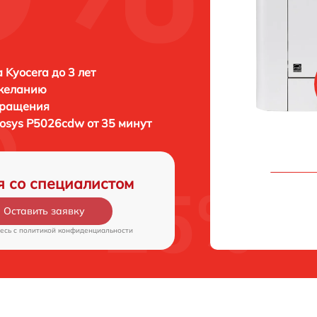
 Kyocera до 3 лет
 желанию
бращения
cosys P5026cdw от 35 минут
я со специалистом
Оставить заявку
есь c
политикой конфиденциальности