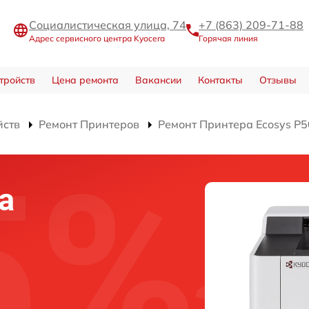
Социалистическая улица, 74
+7 (863) 209-71-88
Адрес сервисного центра Kyocera
Горячая линия
тройств
Цена ремонта
Вакансии
Контакты
Отзывы
йств
Ремонт Принтеров
Ремонт Принтера Ecosys P
а