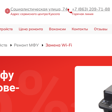
Социалистическая улица, 74
+7 (863) 209-71-88
Адрес сервисного центра Kyocera
Горячая линия
тройств
Цена ремонта
Вакансии
Контакты
Отзывы
йств
Ремонт МФУ
Замена Wi-Fi
мфу
ове-