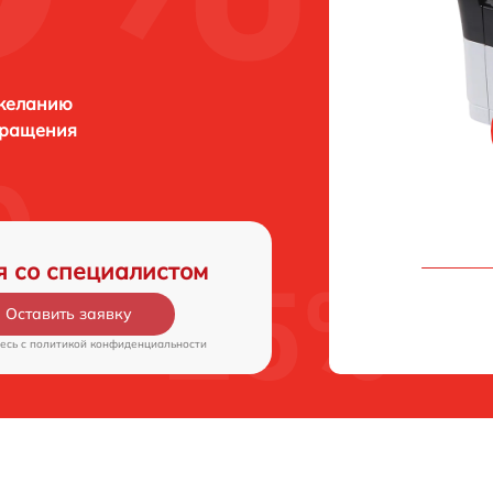
 желанию
бращения
я со специалистом
Оставить заявку
есь c
политикой конфиденциальности