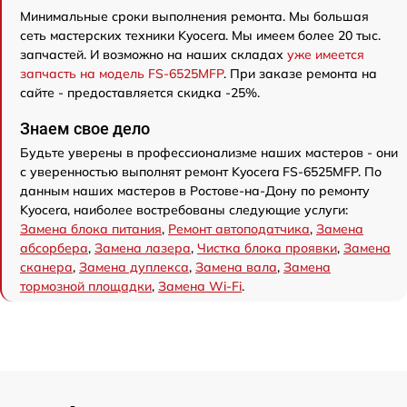
Минимальные сроки выполнения ремонта. Мы большая
сеть мастерских техники Kyocera. Мы имеем более 20 тыс.
запчастей. И возможно на наших складах
уже имеется
запчасть на модель FS-6525MFP
. При заказе ремонта на
сайте - предоставляется скидка -25%.
Знаем свое дело
Будьте уверены в профессионализме наших мастеров - они
с уверенностью выполнят ремонт Kyocera FS-6525MFP. По
данным наших мастеров в Ростове-на-Дону по ремонту
Kyocera, наиболее востребованы следующие услуги:
Замена блока питания
,
Ремонт автоподатчика
,
Замена
абсорбера
,
Замена лазера
,
Чистка блока проявки
,
Замена
сканера
,
Замена дуплекса
,
Замена вала
,
Замена
тормозной площадки
,
Замена Wi-Fi
.