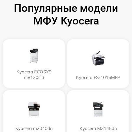
Популярные модели
МФУ Kyocera
Kyocera ECOSYS
m8130cid
Kyocera FS-1016MFP
Kyocera m2040dn
Kyocera M3145dn