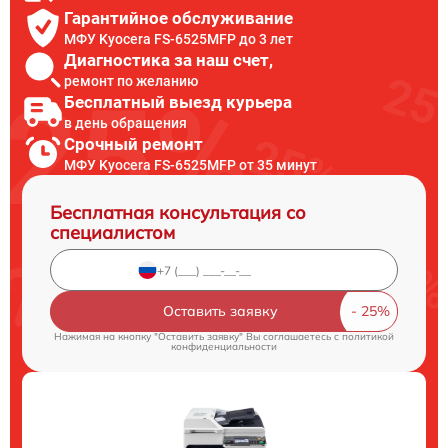
Гарантийное обслуживание
МФУ Kyocera FS-6525MFP до 3 лет
Диагностика за наш счет,
ремонт по желанию
Бесплатный выезд курьера
в день обращения
Срочный ремонт
МФУ Kyocera FS-6525MFP от 35 минут
Бесплатная консультация со
специалистом
Оставить заявку
Нажимая на кнопку "Оставить заявку" Вы соглашаетесь c
политикой
конфиденциальности