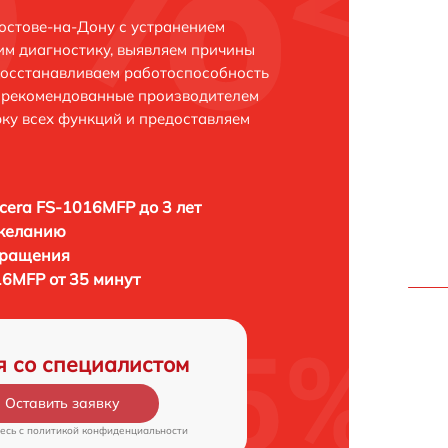
остове-на-Дону с устранением
м диагностику, выявляем причины
восстанавливаем работоспособность
и рекомендованные производителем
рку всех функций и предоставляем
era FS-1016MFP до 3 лет
 желанию
бращения
6MFP от 35 минут
я со специалистом
Оставить заявку
есь c
политикой конфиденциальности