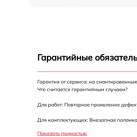
Замена дуплекса Kyocera FS-1016MFP
Замена вала Kyocera FS-1016MFP
Замена тормозной площадки Kyocera FS-
1016MFP
Гарантийные обязатель
Замена Wi-Fi Kyocera FS-1016MFP
Гарантия от сервиса: на смонтированны
Замена каретки Kyocera FS-1016MFP
Что считается гарантийным случаем?
Замена печатной головки Kyocera FS-
1016MFP
Для работ: Повторное проявление дефек
Замена печки Kyocera FS-1016MFP
Для комплектующих: Внезапная поломка,
Показать полностью
Замена термопленки Kyocera FS-1016MFP