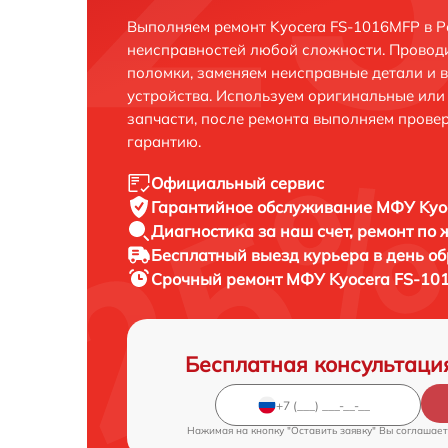
Выполняем ремонт Kyocera FS-1016MFP в Р
неисправностей любой сложности. Проводи
поломки, заменяем неисправные детали и 
устройства. Используем оригинальные ил
запчасти, после ремонта выполняем прове
гарантию.
Официальный сервис
Гарантийное обслуживание
МФУ Kyoc
Диагностика за наш счет,
ремонт по
Бесплатный выезд курьера
в день о
Срочный ремонт
МФУ Kyocera FS-101
Бесплатная консультаци
Нажимая на кнопку "Оставить заявку" Вы соглашает