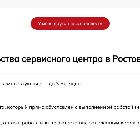
от 60 мин
У меня другая неисправность
от 60 мин
от 60 мин
ства сервисного центра в Росто
от 60 мин
е комплектующие — до 3 месяцев.
от 60 мин
от 60 мин
та, который прямо обусловлен с выполненной работой (н
от 60 мин
 отказ в работе или несоответствие заявленным харак
от 60 мин